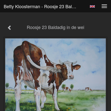
Betty Kloosterman - Roosje 23 Baldadig In De Wei
Tog
navi
Roosje 23 Baldadig in de wei