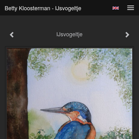
Betty Kloosterman - IJsvogeltje
Tog
navi
IJsvogeltje