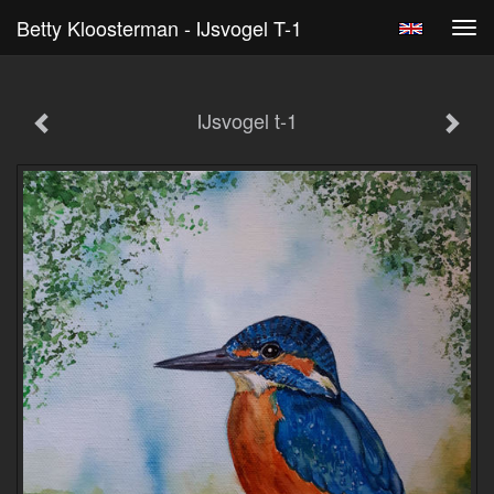
Betty Kloosterman - IJsvogel T-1
Tog
navi
IJsvogel t-1