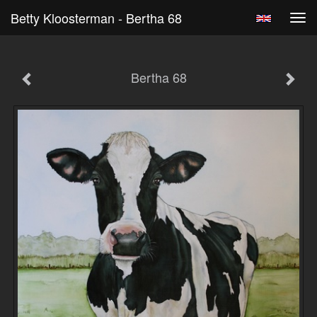
Betty Kloosterman - Bertha 68
Tog
navi
Bertha 68